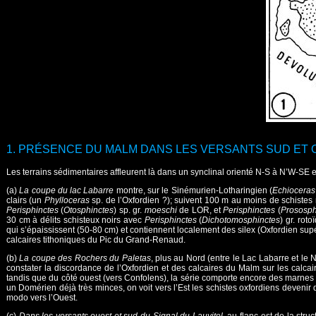
1. PRÉSENCE DU MALM DANS LES VERSANTS SUD ET O
Les terrains sédimentaires affleurent là dans un synclinal orienté N-S à N’W-SE et 
(a)
La coupe du lac Labarre
montre, sur le Sinémurien-Lotharingien (
Echioceras
clairs (un
Phylloceras
sp. de l’Oxfordien ?); suivent 100 m au moins de schistes n
Perisphinctes
(
Otosphinctes
) sp. gr.
moeschi
de LOR, et
Perisphinctes
(
Prososph
30 cm à délits schisteux noirs avec
Perisphinctes
(
Dichotomosphinctes
) gr. rot
qui s’épaississent (50-80 cm) et contiennent localement des silex (Oxfordien sup
calcaires tithoniques du Pic du Grand-Renaud.
(b)
La coupe des Rochers du Paletas
, plus au Nord (entre le Lac Labarre et le 
constater la discordance de l’Oxfordien et des calcaires du Malm sur les calca
tandis que du côté ouest (vers Confolens), la série comporte encore des marnes
un Domérien déjà très minces, on voit vers l’Est les schistes oxfordiens deveni
modo vers l’Ouest.