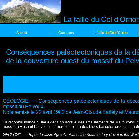
La faille du Col d'Orno
Accueil
Questions
La faille du Col d'Ornon
Conséquences paléotectoniques de la déc
de la couverture ouest du massif du Pel
GÉOLOGIE. — Conséquences paléotectoniques de la découver
massif du Pelvoux.
Note remise le 22 avril 1982 de Jean-Claude Barféty et Mauri
La reconnaissance d’une extension accrue des affleurements de Malm conduit 
massif du Rochail-Lauvitel, qui représente l’un des blocs basculés crées par la d
GEOLOGY. — Upper Jurassic Age of a Part of the Sedimentary Cover in the Wester