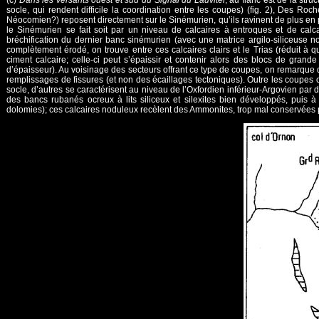
(c)
Dans les versants ouest et sud du Signal du Lauvitel
, au flanc est de la str
socle, qui rendent difficile la coordination entre les coupes) (fig. 2), Des R
Néocomien?) reposent directement sur le Sinémurien, qu’ils ravinent de plus en p
le Sinémurien se fait soit par un niveau de calcaires à entroques et de ca
bréchification du dernier banc sinémurien (avec une matrice argilo-siliceuse 
complètement érodé, on trouve entre ces calcaires clairs et le Trias (réduit à
ciment calcaire; celle-ci peut s’épaissir et contenir alors des blocs de grande
d’épaisseur). Au voisinage des secteurs offrant ce type de coupes, on remarque d
remplissages de fissures (et non des écaillages tectoniques). Outre les coupes o
socle, d’autres se caractérisent au niveau de l’Oxfordien inférieur-Argovien par 
des bancs rubanés ocreux à lits siliceux et silexites bien développés, puis 
dolomies); ces calcaires noduleux recèlent des Ammonites, trop mal conservées p