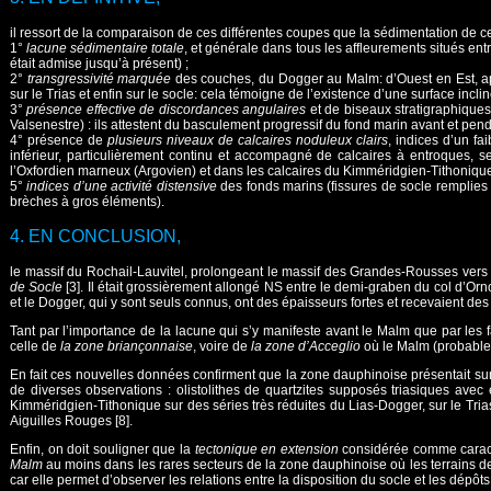
il ressort de la comparaison de ces différentes coupes que la sédimentation de ce 
1°
lacune sédimentaire totale
, et générale dans tous les affleurements situés en
était admise jusqu’à présent) ;
2°
transgressivité marquée
des couches, du Dogger au Malm: d’Ouest en Est, app
sur le Trias et enfin sur le socle: cela témoigne de l’existence d’une surface in
3°
présence effective de discordances angulaires
et de biseaux stratigraphiques
Valsenestre) : ils attestent du basculement progressif du fond marin avant et pen
4° présence de
plusieurs niveaux de calcaires noduleux clairs
, indices d’un f
inférieur, particulièrement continu et accompagné de calcaires à entroques, 
l’Oxfordien marneux (Argovien) et dans les calcaires du Kimméridgien-Tithonique
5°
indices d’une activité distensive
des fonds marins (fissures de socle remplies 
brèches à gros éléments).
4. EN CONCLUSION,
le massif du Rochail-Lauvitel, prolongeant le massif des Grandes-Rousses vers
de Socle
[3]. Il était grossièrement allongé NS entre le demi-graben du col d’Orno
et le Dogger, qui y sont seuls connus, ont des épaisseurs fortes et recevaient des b
Tant par l’importance de la lacune qui s’y manifeste avant le Malm que par les
celle de
la zone briançonnaise
, voire de
la zone d’Acceglio
où le Malm (probable) 
En fait ces nouvelles données confirment que la zone dauphinoise présentait su
de diverses observations : olistolithes de quartzites supposés triasiques avec 
Kimméridgien-Tithonique sur des séries très réduites du Lias-Dogger, sur le Tria
Aiguilles Rouges [8].
Enfin, on doit souligner que la
tectonique en extension
considérée comme caracté
Malm
au moins dans les rares secteurs de la zone dauphinoise où les terrains de c
car elle permet d’observer les relations entre la disposition du socle et les dépôt