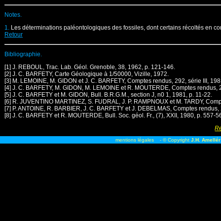
Notes.
1.
Les déterminations paléontologiques des fossiles, dont certains récoltés en co
Retour
Bibliographie.
[1] J. REBOUL, Trac. Lab. Géol. Grenoble, 38, 1962, p. 121-146.
[2] J. C. BARFETY, Carte Géologique à 1/50000, Vizille, 1972.
[3] M. LEMOINE, M. GIDON et J. C. BARFETY, Comptes rendus, 292, série III, 1981
[4] J. C. BARFETY, M. GIDON, M. LEMOINE et R. MOUTERDE, Comptes rendus, 289,
[5] J. C. BARFETY et M. GIDON, Bull. B.R.G.M., section J, n0 1, 1981, p. 11-22.
[6] R. JUVENTINO MARTINEZ, S. FUDRAL, J. P. RAMPNOUX et M. TARDY, Comptes r
[7] P. ANTOINE, R. BARBIER, J. C. BARFETY et J. DEBELMAS, Comptes rendus, 289
[8] J. C. BARFETY et R. MOUTERDE, Bull. Soc. géol. Fr., (7), XXII, 1980, p. 557-5
Re
mentions légales
- © Copyright
J.H. Amellér