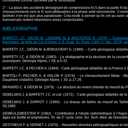
considérée comme cachetée par le Jurassique.
2° - La place des accidents témoignant de compressions N-S dans la partie N du 
chevauchements vers le N sont attribuables à la phase anté-sénonienne. Comme il
tardives n’en est que plus paradoxale. Cela incite à penser qu’ils ont pu avoir 
transversale restent néanmoins assez conjecturales.
BIBLIOGRAPHIE
BARFETY J.C., GlDON M., LEMOINE M. & MOUTERDE R. (1979). - Tectonique syn
françaises : la faille du Col d’Ornon. C.R. Acad. Sc. Paris, t.289 (17 déc. 1979), s
BARFETY J.C., GIDON M. & MONJUVENT G. (1989). – Carte géologique détaillée d
BARFETY J.C. & GIDON M. (1983). - La stratigraphie et la structure de la couve
jurassiques. Géologie Alpine, t .59, p.5-32.
BARFETY J.C. & PECHER A. (1984) - Carte géologique détaillée de la France à 1/
BARTOLI F., PECHER A. & VIALON P. (1974). - Le chevauchement Meije - Muzell
Dauphiné cristallin). Géologie Alpine, t .50, p.17-26.
BRAVARD C. & GIDON M. (1979). - La structure du revers oriental du massif du Pel
DEBELMAS J. & BARFETY J C. et coll. (1972). - Carte géologique détaillée de la F
DEBELMAS J. & SARROT J. (1960). - Le réseau de failles du massif du Taillefer
58,1960.
DEMEULEMEESTER P. (1982). - Contribution à t’étude radiométrique à l’Argon et 
âges sur biotite et amphiboles. Th. de 3° cycle. Univ. Sci. Tech. Med. de Grenoble
DESTHIEUX F. & VERNET J. (1970). - Nouvelles données pétrographiques et structu