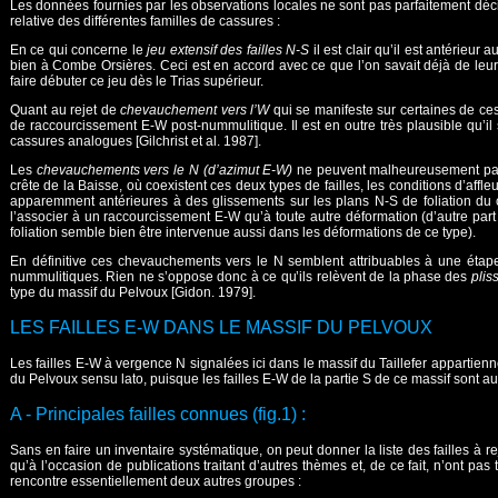
Les données fournies par les observations locales ne sont pas parfaitement dé
relative des différentes familles de cassures :
En ce qui concerne le
jeu extensif des failles N-S
il est clair qu’il est antérieu
bien à Combe Orsières. Ceci est en accord avec ce que l’on savait déjà de leur 
faire débuter ce jeu dès le Trias supérieur.
Quant au rejet de
chevauchement vers l’W
qui se manifeste sur certaines de ces
de raccourcissement E-W post-nummulitique. Il est en outre très plausible qu’i
cassures analogues [Gilchrist et al. 1987].
Les
chevauchements vers le N (d’azimut E-W)
ne peuvent malheureusement pas 
crête de la Baisse, où coexistent ces deux types de failles, les conditions d’affl
apparemment antérieures à des glissements sur les plans N-S de foliation du c
l’associer à un raccourcissement E-W qu’à toute autre déformation (d’autre part
foliation semble bien être intervenue aussi dans les déformations de ce type).
En définitive ces chevauchements vers le N semblent attribuables à une étape 
nummulitiques. Rien ne s’oppose donc à ce qu’ils relèvent de la phase des
plis
type du massif du Pelvoux [Gidon. 1979].
LES FAILLES E-W DANS LE MASSIF DU PELVOUX
Les failles E-W à vergence N signalées ici dans le massif du Taillefer appartienne
du Pelvoux sensu lato, puisque les failles E-W de la partie S de ce massif sont au
A - Principales failles connues (fig.1) :
Sans en faire un inventaire systématique, on peut donner la liste des failles à r
qu’à l’occasion de publications traitant d’autres thèmes et, de ce fait, n’ont pas
rencontre essentiellement deux autres groupes :