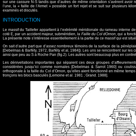
sur une cassure N-S tandis que d’autres de même orientation s’avèrent avoir r
l’une, la « faille de l’Armet » possède un fort rejet et se suit sur plusieurs ki
examinés et discutés.
INTRODUCTION
Le massif du Taillefer appartient à l’extrémité méridionale du rameau interne de 
coté E, par un accident majeur, subméridien, la
Faille du Col dOrnon
, qui a fonc
La présente note s’intéresse essentiellement à la partie de ce massif qui est situé
On sait d’autre part que d’assez nombreux témoins de la surface de la pénéplai
[Debelmas & Barféty, 1972, Barféty et al, 1984]). Les uns se rencontrent sur l
ainsi que peu au S à Roche Pan (fig.2). Les autres sont beaucoup plus en contreb
Les dénivellations importantes qui séparent ces deux groupes d’affleurements 
considérées jusqu’ici comme normales [Debelmas & Sarrot 1960] ou coulissa
orthogonale à la faille du Col d’Ornon, qu’elles aient fonctionné en même temps
tronçons les blocs basculés [Lemoine et al. 1981 ; Grand. 1988].