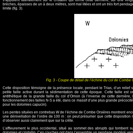
s’appuient latéralement sur le cristallin qui forme cette dernière, sur une v
brèches, épaisses de un à deux mètres, sont mal litées et ont un très fort pendage 
limite (fig. 3).
Fig. 3 - Coupe de détail de l’échine du col de Combe
Cette disposition témoigne de la présence locale, pendant le Trias, d’un relief 
petite faille active durant la sédimentation de cette époque. Cette faille est
antithétique de la grande faille du col d’Ornon (à l’inverse de cette dernière
fonctionnement des failles N-S a été, dans ce massif d’une plus grande précocité 
pour les dolomies capucin).
Les pentes situées en contrebas W de l’échine de Combe Orsières montrent encor
une dénivellation de l’ordre de 100 m : on peut présumer que cette disposition 
d’observer aussi clairement que sur la crête.
L’affleurement le plus occidental, situé au sommet des abrupts qui tombent su
dolomies et cristallin. Ces couches ont dans l’ensemble un pendage modéré vers