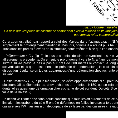
Fig. 5 - Coupe naturelle 
On note que les plans de cassure se confondent avec la foliation cristallophyllie
que lors du rejeu compressif de 
Ce graben est situé, par rapport à celui des Mayes, dans l’azimut exact - NNW-S
simplement le prolongement méridional. Dès lors, comme il a été dit plus haut
Trias dans les parties élevées de la structure, conformément à ce que l’on obs
- L’
affleurement « C »
(fig. 2), le plus occidental, dessine un synclinal assez ouv
affleurements précédents. On en suit le prolongement vers le N, à flanc de mon
surtout suivre presque pas à pas sur près de 300 mètres le contact, le long de 
subverticale mais que localement elle présente des indentations, le cristalli
disposition résulte, selon toutes apparences, d’une déformation chevauchante p
suivant.
- L’
affleurement « D »
, le plus méridional, se développe aux abords N du point 22
plusieurs failles élémentaires, chevauchantes et orientées N150, qui se relaient.
doute, elles aussi, une déformation chevauchante de cet accident. Du côté S ce d
faille de la Baisse »).
En définitive il faut donc sans doute conclure que tous les affleurements de ce
limitaient les grabens du côté E ont été déformées en failles inverses à fort p
cassure vers l’W mais aussi un découpage de sa lèvre par des cassures chevau