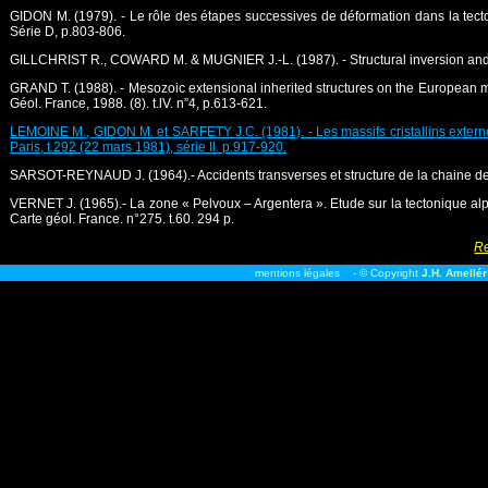
GIDON M. (1979). - Le rôle des étapes successives de déformation dans la tecto
Série D, p.803-806.
GILLCHRIST R., COWARD M. & MUGNIER J.-L. (1987). - Structural inversion and its
GRAND T. (1988). - Mesozoic extensional inherited structures on the European mar
Géol. France, 1988. (8). t.lV. n”4, p.613-621.
LEMOINE M., GIDON M. et SARFETY J.C. (1981). - Les massifs cristallins externes 
Paris, t.292 (22 mars 1981), série Il. p.917-920.
SARSOT-REYNAUD J. (1964).- Accidents transverses et structure de la chaine de B
VERNET J. (1965).- La zone « Pelvoux – Argentera ». Etude sur la tectonique alpi
Carte géol. France. n°275. t.60. 294 p.
Re
mentions légales
- © Copyright
J.H. Amellér