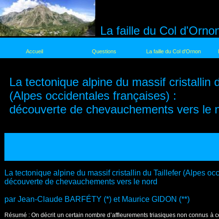
La faille du Col d'Orno
Accueil
Questions
La faille du Col d'Ornon
La tectonique alpine du massif cristallin d
(Alpes occidentales françaises) :
découverte de chevauchements vers le 
La tectonique alpine du massif cristallin du Taillefer (Alpes oc
découverte de chevauchements vers le nord
par Jean-Claude BARFÉTY (*) et Maurice GIDON (**)
Résumé : On décrit un certain nombre d’affleurements triasiques non connus à ce 