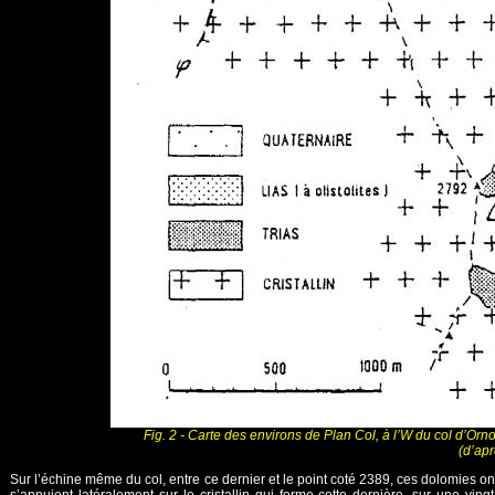
Fig. 2 - Carte des environs de Plan Col, à l’W du col d’Or
(d’apr
Sur l’échine même du col, entre ce dernier et le point coté 2389, ces dolomies o