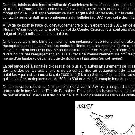
Dans les falaises dominant la vallée de Chantelouve le tracé que nous lui attribu
2). Il aboutit entre les affleurements mésozoïques de ce point et ceux de La C
topographique. C’est apparemment ce dernier qui a été représenté, sur la carte L
contact la série cristalline à conglomérats du Taillefer (au SW) avec celle des mica
A l’W de ce point le tracé du chevauchement rejoint un éperon coté 2071 en dé
Plus à l’W, sur les versants E et W du col de Combe Orsières (qui sont eux d’ac
neige et les éboulis ne le masquent pas.
On y trouve alors une lame de mylonite non métamorphique (donc alpine), atteig
recoupées par des microfractures moins inclinées que les épontes. L’azimut 
chevauchement vers le N-NW, selon un azimut proche de N180°, conforme à celui s
divers points par l’engagement, sous la surface de chevauchement, de croûtes p
même d’un lambeau décamétrique de dolomies triasiques (au col même).
La présence (déjà signalée ci-dessus) de plusieurs autres affleurements de Trias
déclivité des pentes aux environs de ce col est due au dégagement de la surfa
antétriasi¬que est connue à la cote 2800 m, 1,5 km au S du tracé de la faille, au 
qui lui confère un déplacement de 500 ou 600 m vers le N, compte tenu du pen
Depuis le col le tracé de la faille peut être suivi vers le SW jusqu’au grand coul
abrupts de la face N de la Tête de Barbabon. En ce point le chevauchement est dé
de part et d’autre, avec celui des plans de la foliation générale des schistes cristall