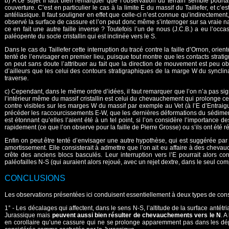
b) A ce sujet il faut bien remarquer que l’observation du terrain semble pour
couverture. C’est en particulier le cas à la limite E du massif du Taillefer, et c
antéliasique. Il faut souligner en effet que celle-ci n’est connue qu’indirectemen
observé la surface de cassure et l’on peut donc même s’interroger sur sa vraie n
ce en fait une autre faille inverse ? Toutefois l’un de nous (J.C.B.) a eu l’occ
paléopente du socle cristallin qui est inclinée vers le S.
Dans le cas du Taillefer cette interruption du tracé contre la faille d’Ornon, o
tenté de l’envisager en premier lieu, puisque tout montre que les contacts stratig
on peut sans doute l’attribuer au fait que la direction de mouvement est peu obl
d’ailleurs que les celui des contours stratigraphiques de la marge W du synclina
traverse.
c) Cependant, dans le même ordre d’idées, il faut remarquer que l’on n’a pas si
l’intérieur même du massif cristallin est celui du chevauchement qui prolonge c
contre visibles sur les marges W du massif par exemple au Vet (à l’E d’Entrai
précéder les raccourcissements E-W, que les dernières déformations du sédiment
est étonnant qu’elles l’aient été à un tel point, si l’on considère l’importance 
rapidement (ce que l’on observe pour la faille de Pierre Grosse) ou s’ils ont été
Enfin on peut être tenté d’envisager une autre hypothèse, qui est suggérée par
amortissement. Elle consisterait à admettre que l’on ait eu affaire à des chevau
crête des anciens blocs basculés. Leur interruption vers l’E pourrait alors c
paléofailles N-S (qui auraient alors rejoué, avec un rejet dextre, dans le seul c
CONCLUSIONS
Les observations présentées ici conduisent essentiellement à deux types de cons
1° - Les décalages qui affectent, dans le sens N-S, l’altitude de la surface antét
Jurassique mais
peuvent aussi bien résulter de chevauchements vers le N
. A
en corollaire qu’une cassure qui ne se prolonge apparemment pas dans les dépress