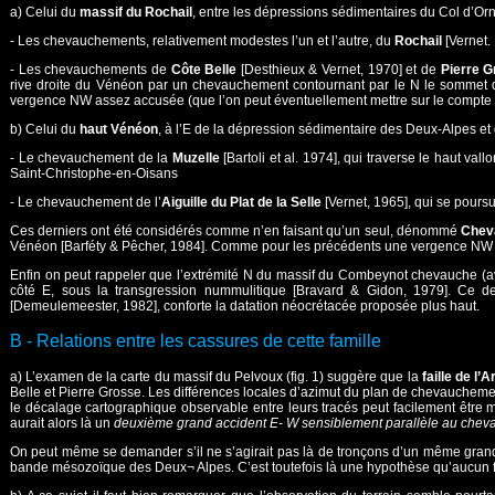
a) Celui du
massif du Rochail
, entre les dépressions sédimentaires du Col d’Or
- Les chevauchements, relativement modestes l’un et l’autre, du
Rochail
[Vernet.
- Les chevauchements de
Côte Belle
[Desthieux & Vernet, 1970] et de
Pierre 
rive droite du Vénéon par un chevauchement contournant par le N le sommet
vergence NW assez accusée (que l’on peut éventuellement mettre sur le compte 
b) Celui du
haut Vénéon
, à l’E de la dépression sédimentaire des Deux-Alpes et d
- Le chevauchement de la
Muzelle
[Bartoli et al. 1974], qui traverse le haut va
Saint-Christophe-en-Oisans
- Le chevauchement de l’
Aiguille du Plat de la Selle
[Vernet, 1965], qui se poursui
Ces derniers ont été considérés comme n’en faisant qu’un seul, dénommé
Chev
Vénéon [Barféty & Pêcher, 1984]. Comme pour les précédents une vergence NW 
Enfin on peut rappeler que l’extrémité N du massif du Combeynot chevauche (ave
côté E, sous la transgression nummulitique [Bravard & Gidon, 1979]. Ce der
[Demeulemeester, 1982], conforte la datation néocrétacée proposée plus haut.
B - Relations entre les cassures de cette famille
a) L’examen de la carte du massif du Pelvoux (fig. 1) suggère que la
faille de l’
Belle et Pierre Grosse. Les différences locales d’azimut du plan de chevauchemen
le décalage cartographique observable entre leurs tracés peut facilement être 
aurait alors là un
deuxième grand accident E- W sensiblement parallèle au chev
On peut même se demander s’il ne s’agirait pas là de tronçons d’un même grand
bande mésozoïque des Deux¬ Alpes. C’est toutefois là une hypothèse qu’aucun fa