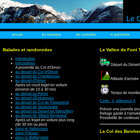
Le C
accueil
les hameaux
les curiosités
le patrimoine
Balades et randonnées
Le Vallon de Font 
introduction
précautions
Départ du Désert 
A proximité du Col d'Ornon
au départ du Col d'Ornon
au départ de Chantelouve
Altitude d'arrivée
au départ d'Ornon
Après un court trajet en voiture
(environ de 10 à 30 mn)
Temps de montée :
au départ du Périer
au départ d'Entraigues
Carte : 3, référence 8
au départ du Col de Parquetout
au départ de Valsenestre
Prévoir une journée pour
au départ du Désert en Valjouffrey
Refuge gardé à l'arrivée
au départ de Villard-Reymond
Possibilité de continuer
Après un trajet en voiture plus long
(de 30 mn ou plus)
dans le Valbonnais
Le Col des Berche
dans l'Oisans
dans la Matheysine