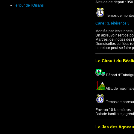
Altitude de départ : 950
le tour de l'Oisans
Temps de montée :
Carte : 3, référence 3
Montée par les tunnels, 
Un abreuvoir sert de poi
Martres, gelinottes des 
Demoiselles coiffées (o
Le retour peut se faire p
Le Circuit du Béali
Départ d'Entraig
Altitude maximale 
Temps de parcours
Environ 10 kilomètres.
Balade familiale, agréa
Le Jas des Agnea