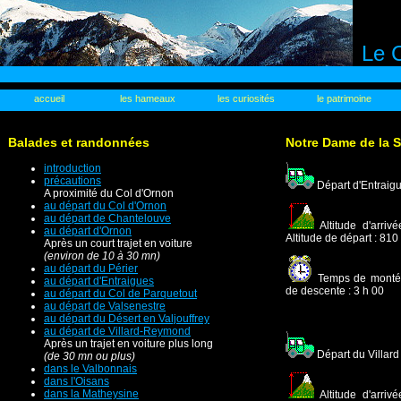
Le C
accueil
les hameaux
les curiosités
le patrimoine
Balades et randonnées
Notre Dame de la S
introduction
précautions
Départ d'Entraig
A proximité du Col d'Ornon
au départ du Col d'Ornon
au départ de Chantelouve
Altitude d'arriv
au départ d'Ornon
Altitude de départ : 810
Après un court trajet en voiture
(environ de 10 à 30 mn)
au départ du Périer
Temps de montée
au départ d'Entraigues
de descente : 3 h 00
au départ du Col de Parquetout
au départ de Valsenestre
au départ du Désert en Valjouffrey
au départ de Villard-Reymond
Après un trajet en voiture plus long
Départ du Villard
(de 30 mn ou plus)
dans le Valbonnais
dans l'Oisans
dans la Matheysine
Altitude d'arriv